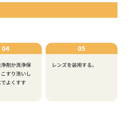
洗浄剤か洗浄保
レンズを装用する。
くこすり洗いし
水でよくすす