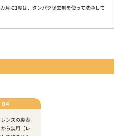
1カ月に1度は、タンパク除去剤を使って洗浄して
トレンズの裏表
てから装用（レ